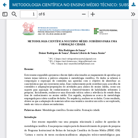
METODOLOGIA CIENTÍFICA NO ENSINO MÉDIO TÉCNICO: SUBSÍDIOS PARA UMA FORMAÇÃO CIDADÃ