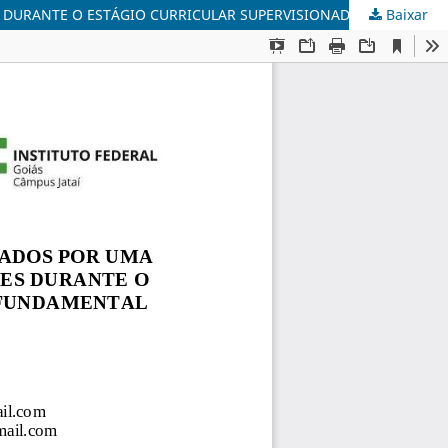
Baixar
PROFESSORA, EU? SENTIMENTOS E PRÁTICAS VIVENCIADOS POR UMA FUTURA PROFESSORA DOS PRIMEIROS ANOS ESCOLARES DURANTE O ESTÁGIO CURRICULAR SUPERVISIONADO NO ENSINO FUNDAMENTAL