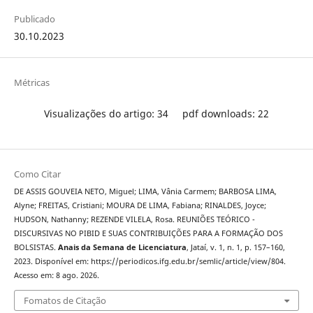
Publicado
30.10.2023
Métricas
Visualizações do artigo: 34
pdf downloads: 22
Como Citar
DE ASSIS GOUVEIA NETO, Miguel; LIMA, Vânia Carmem; BARBOSA LIMA,
Alyne; FREITAS, Cristiani; MOURA DE LIMA, Fabiana; RINALDES, Joyce;
HUDSON, Nathanny; REZENDE VILELA, Rosa. REUNIÕES TEÓRICO -
DISCURSIVAS NO PIBID E SUAS CONTRIBUIÇÕES PARA A FORMAÇÃO DOS
BOLSISTAS.
Anais da Semana de Licenciatura
, Jataí, v. 1, n. 1, p. 157–160,
2023. Disponível em: https://periodicos.ifg.edu.br/semlic/article/view/804.
Acesso em: 8 ago. 2026.
Fomatos de Citação