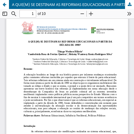
A QUE(M) SE DESTINAM AS REFORMAS EDUCACIONAIS A PARTIR DA DÉCADA DE 1990?