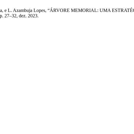
 Cezar da Silva, e L. Azambuja Lopes, “ÁRVORE MEMORIAL: UM
, p. 27–32, dez. 2023.