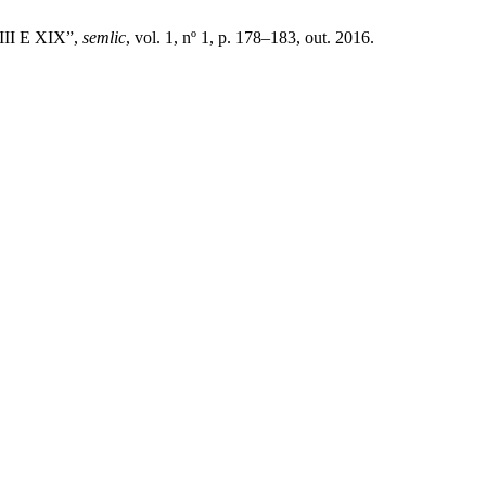
VIII E XIX”,
semlic
, vol. 1, nº 1, p. 178–183, out. 2016.