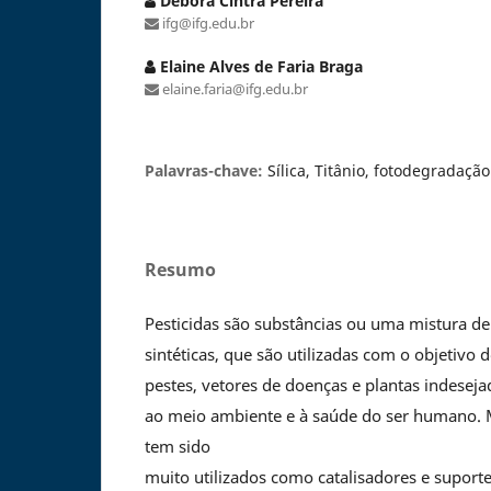
Debora Cintra Pereira
ifg@ifg.edu.br
Elaine Alves de Faria Braga
elaine.faria@ifg.edu.br
Palavras-chave:
Sílica, Titânio, fotodegradação
Resumo
Pesticidas são substâncias ou uma mistura de
sintéticas, que são utilizadas com o objetivo 
pestes, vetores de doenças e plantas indeseja
ao meio ambiente e à saúde do ser humano. Mat
tem sido
muito utilizados como catalisadores e supor