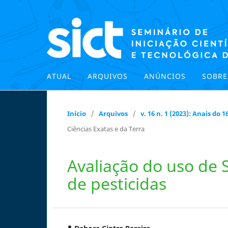
ATUAL
ARQUIVOS
ANÚNCIOS
SOBR
Início
/
Arquivos
/
v. 16 n. 1 (2023): Anais do
Ciências Exatas e da Terra
Avaliação do uso de
de pesticidas