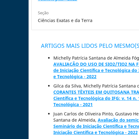
Seção
Ciências Exatas e da Terra
ARTIGOS MAIS LIDOS PELO MESMO(S
Michelly Patrícia Santana de Almeida Fóg
AVALIAÇÃO DO USO DE SIO2/TIO2 NA
de Iniciação Científica e Tecnológica do 
e Tecnológica - 2022
Gilca da Silva, Michelly Patrícia Santana
CORANTES TÊXTEIS EM QUITOSANA TR
Científica e Tecnológica do IFG: v. 14 n.
Tecnológica - 2021
Juan Carlos de Oliveira Pinto, Gustavo He
Santana de Almeida,
Avaliação do semic
Seminário de Iniciação Científica e Tecn
Iniciação Científica e Tecnológica - 2022