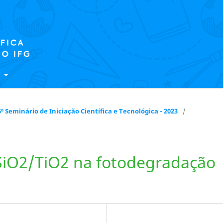
E
 16º Seminário de Iniciação Científica e Tecnológica - 2023
/
 SiO2/TiO2 na fotodegradação