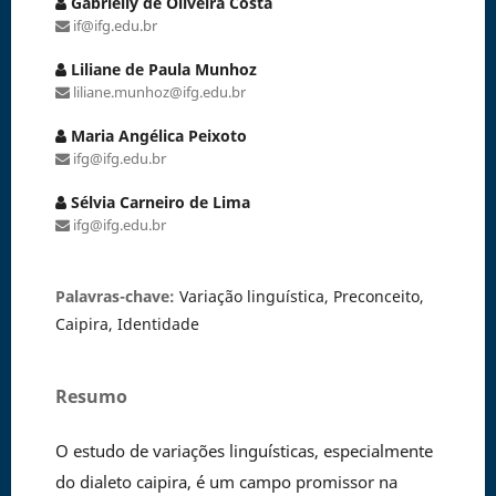
Gabrielly de Oliveira Costa
if@ifg.edu.br
Liliane de Paula Munhoz
liliane.munhoz@ifg.edu.br
Maria Angélica Peixoto
ifg@ifg.edu.br
Sélvia Carneiro de Lima
ifg@ifg.edu.br
Palavras-chave:
Variação linguística, Preconceito,
Caipira, Identidade
Resumo
O estudo de variações linguísticas, especialmente
do dialeto caipira, é um campo promissor na