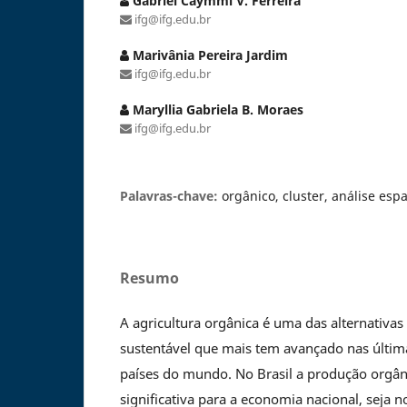
Gabriel Caymmi V. Ferreira
ifg@ifg.edu.br
Marivânia Pereira Jardim
ifg@ifg.edu.br
Maryllia Gabriela B. Moraes
ifg@ifg.edu.br
Palavras-chave:
orgânico, cluster, análise esp
Resumo
A agricultura orgânica é uma das alternativa
sustentável que mais tem avançado nas últim
países do mundo. No Brasil a produção orgân
significativa para a economia nacional, seja