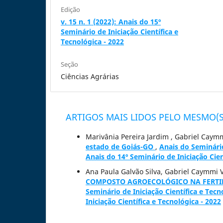
Edição
v. 15 n. 1 (2022): Anais do 15º
Seminário de Iniciação Científica e
Tecnológica - 2022
Seção
Ciências Agrárias
ARTIGOS MAIS LIDOS PELO MESMO(S
Marivânia Pereira Jardim , Gabriel Caymmi
estado de Goiás-GO
,
Anais do Seminário 
Anais do 14º Seminário de Iniciação Cien
Ana Paula Galvão Silva, Gabriel Caymmi V
COMPOSTO AGROECOLÓGICO NA FERTIL
Seminário de Iniciação Científica e Tecn
Iniciação Científica e Tecnológica - 2022