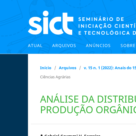
ATUAL
ARQUIVOS
ANÚNCIOS
SOBR
Início
/
Arquivos
/
v. 15 n. 1 (2022): Anais do
Ciências Agrárias
ANÁLISE DA DISTRIB
PRODUÇÃO ORGÂNIC