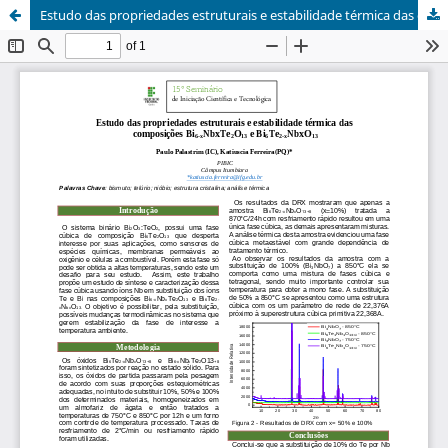
Estudo das propriedades estruturais e estabilidade térmica das composições Bi6-xNbxTe2O13 e Bi6Te2-xNbxO13