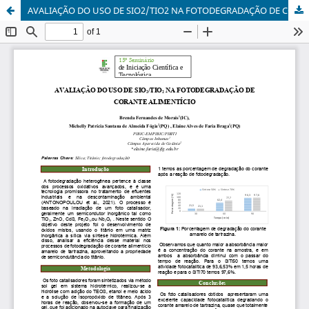
AVALIAÇÃO DO USO DE SIO2/TIO2 NA FOTODEGRADAÇÃO DE CORANTE ALIMENTÍCIO