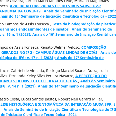
dré de Oliveira, Cecília Maria Mendes Leite, Mariana Magalhães
nseca,
AVALIAÇÃO DAS VARIANTES DO VÍRUS SARS-COV-2
PANDEMIA DA COVID-19
,
Anais do Seminário de Iniciação Científi
Anais do 15º Seminário de Iniciação Científica e Tecnológica - 2022
ndo Campos de Assis Fonseca ,
Teste da biodegradação de plástico
organismos endossimbiontes de insetos
,
Anais do Seminário de
: v. 16 n. 1 (2023): Anais do 16º Seminário de Iniciação Científica 
ampos de Assis Fonseca, Renato Welmer Veloso,
COMPOSIÇÃO
 GERADOS NO IFG - CAMPUS ÁGUAS LINDAS DE GOIÁS
,
Anais do
ológica do IFG: v. 17 n. 1 (2024): Anais do 17º Seminário de
ucas Gabriel de Almeida, Rodrigo Marciel Soares Dutra, Luila
ilva, Fernanda Keley Silva Pereira Navarro,
A PERCEPÇÃO DO
UDANTES DO INSTITUTO FEDERAL DE GOIÁS
,
Anais do Seminário
IFG: v. 14 n. 1 (2021): Anais do 14º Seminário de Iniciação Científi
astro Costa, Lucas Santos Bastos, Robert Neil Gerard Miller,
LISE HISTOLÓGICA E SINTOMÁTICA DA INTERAÇÃO MUSA SPP. E
E
,
Anais do Seminário de Iniciação Científica e Tecnológica do IFG
 de Iniciação Científica e Tecnológica - 2024