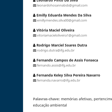
Leonardo Pinto Da Silva
leonardohosannabsb@gmail.com
Emilly Eduarda Mendes Da Silva
emillymendes.silva00@gmail.com
Vitória Maciel Oliveira
vitoriamacieloliveira1@gmail.com
Rodrigo Marciel Soares Dutra
rodrigo.dutra@ifg.edu.br
Fernando Campos de Assis Fonseca
fernando.assis@ifg.edu.br
Fernanda Keley Silva Pereira Navarro
fernanda.navarro@ifg.edu.br
Palavras-chave:
memórias afetivas, pertencime
educação ambiental