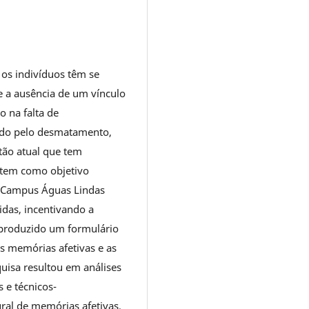
 os indivíduos têm se
e a ausência de um vínculo
o na falta de
ado pelo desmatamento,
tão atual que tem
 tem como objetivo
G Campus Águas Lindas
idas, incentivando a
produzido um formulário
s memórias afetivas e as
isa resultou em análises
 e técnicos-
ural de memórias afetivas,