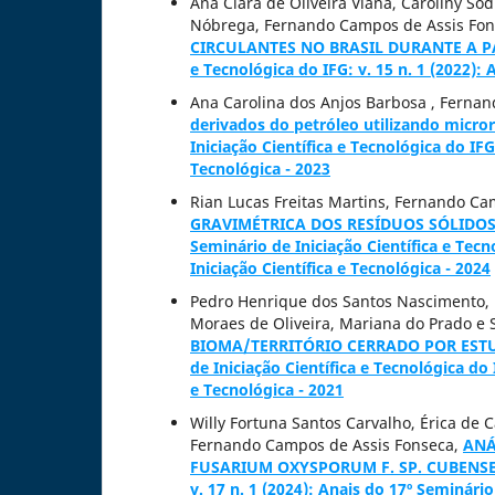
Ana Clara de Oliveira Viana, Caroliny So
Nóbrega, Fernando Campos de Assis Fo
CIRCULANTES NO BRASIL DURANTE A 
e Tecnológica do IFG: v. 15 n. 1 (2022): 
Ana Carolina dos Anjos Barbosa , Ferna
derivados do petróleo utilizando micr
Iniciação Científica e Tecnológica do IFG
Tecnológica - 2023
Rian Lucas Freitas Martins, Fernando C
GRAVIMÉTRICA DOS RESÍDUOS SÓLIDOS
Seminário de Iniciação Científica e Tecn
Iniciação Científica e Tecnológica - 2024
Pedro Henrique dos Santos Nascimento, L
Moraes de Oliveira, Mariana do Prado e S
BIOMA/TERRITÓRIO CERRADO POR EST
de Iniciação Científica e Tecnológica do 
e Tecnológica - 2021
Willy Fortuna Santos Carvalho, Érica de C
Fernando Campos de Assis Fonseca,
ANÁ
FUSARIUM OXYSPORUM F. SP. CUBENS
v. 17 n. 1 (2024): Anais do 17º Seminário