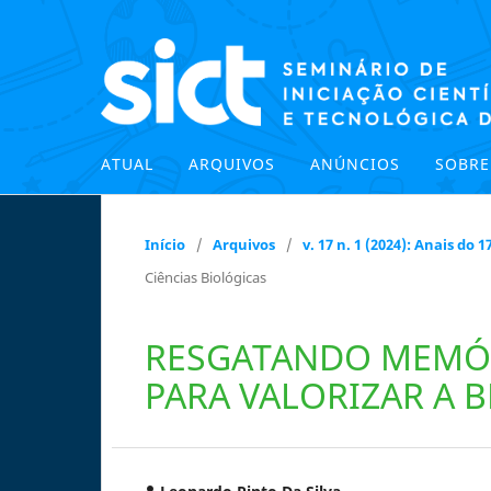
ATUAL
ARQUIVOS
ANÚNCIOS
SOBR
Início
/
Arquivos
/
v. 17 n. 1 (2024): Anais do
Ciências Biológicas
RESGATANDO MEMÓR
PARA VALORIZAR A 