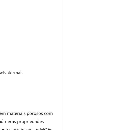
solvotermais
rem materiais porosos com
 inúmeras propriedades
gantes orgânicos, as MOFs