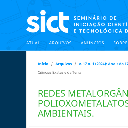
ATUAL
ARQUIVOS
ANÚNCIOS
SOBR
Início
/
Arquivos
/
v. 17 n. 1 (2024): Anais do
Ciências Exatas e da Terra
REDES METALORGÂN
POLIOXOMETALATOS
AMBIENTAIS.