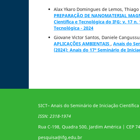
Alax Ykaro Domingues de Lemos, Thiago 
PREPARAÇÃO DE NANOMATERIAL MAG
Científica e Tecnológica do IFG: v. 17 n.
Tecnológica - 2024
Giovane Victor Santos, Daniele Canguss
APLICAÇÕES AMBIENTAIS
,
Anais do Sem
(2024): Anais do 17º Seminário de Inicia
SICT– Anais do Seminário de Iniciação Científica
ISSN: 2318-1974
Rua C-198, Quadra 500, Jardim América | CEP 7
pesquisa@ifg.edu.br