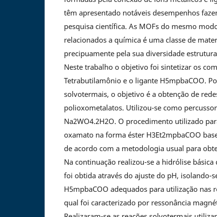
têm apresentado notáveis desempenhos faze
pesquisa científica. As MOFs do mesmo modo
relacionados a química é uma classe de mate
precipuamente pela sua diversidade estrutural
Neste trabalho o objetivo foi sintetizar os c
Tetrabutilamônio e o ligante H5mpbaCOO. Po
solvotermais, o objetivo é a obtenção de red
polioxometalatos. Utilizou-se como percussor
Na2WO4.2H2O. O procedimento utilizado para 
oxamato na forma éster H3Et2mpbaCOO base
de acordo com a metodologia usual para obte
Na continuação realizou-se a hidrólise básica 
foi obtida através do ajuste do pH, isolando-s
H5mpbaCOO adequados para utilização nas r
qual foi caracterizado por ressonância magnét
Realizaram-se as reações solvotermais utili