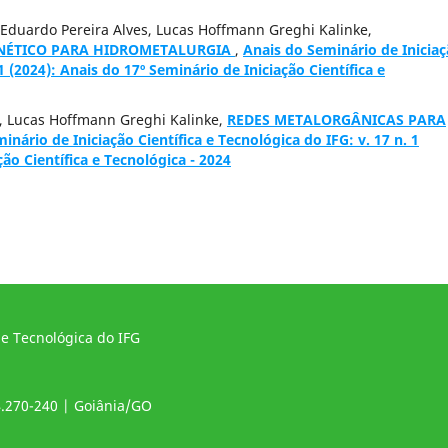
Eduardo Pereira Alves, Lucas Hoffmann Greghi Kalinke,
NÉTICO PARA HIDROMETALURGIA
,
Anais do Seminário de Inicia
 1 (2024): Anais do 17º Seminário de Iniciação Científica e
u, Lucas Hoffmann Greghi Kalinke,
REDES METALORGÂNICAS PARA
inário de Iniciação Científica e Tecnológica do IFG: v. 17 n. 1
ção Científica e Tecnológica - 2024
 e Tecnológica do IFG
4.270-240 | Goiânia/GO