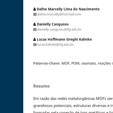
Dafne Marcelly Lima do Nascimento
dafne.marcelly@hotmail.com
Danielly Cangussu
danielly.cangussu@ifg.edu.br
Lucas Hoffmann Greghi Kalinke
lucas.kalinke@ifg.edu.br
Palavras-chave:
MOF, POM, oxamato, reações 
Resumo
Em razão das redes metalorgânicas MOFs se
grandiosos potenciais, estruturas diversas e
formadas pela conexão de íons metálicos e li