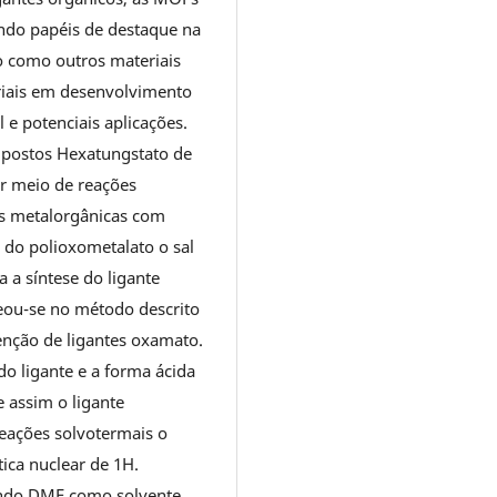
ndo papéis de destaque na
 como outros materiais
riais em desenvolvimento
 e potenciais aplicações.
ompostos Hexatungstato de
r meio de reações
es metalorgânicas com
 do polioxometalato o sal
a síntese do ligante
ou-se no método descrito
nção de ligantes oxamato.
do ligante e a forma ácida
e assim o ligante
eações solvotermais o
ica nuclear de 1H.
zando DMF como solvente.