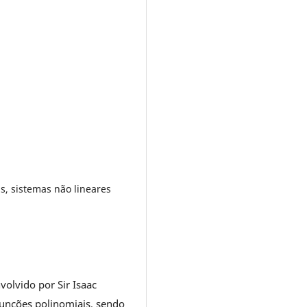
, sistemas não lineares
olvido por Sir Isaac
funções polinomiais, sendo