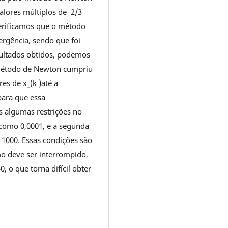
alores múltiplos de 2/3
erificamos que o método
ergência, sendo que foi
esultados obtidos, podemos
método de Newton cumpriu
es de x_(k )até a
para que essa
s algumas restrições no
a como 0,0001, e a segunda
 1000. Essas condições são
mo deve ser interrompido,
 o que torna difícil obter