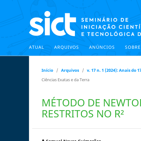
ATUAL
ARQUIVOS
ANÚNCIOS
SOBR
Início
/
Arquivos
/
v. 17 n. 1 (2024): Anais do
Ciências Exatas e da Terra
MÉTODO DE NEWTO
RESTRITOS NO R²