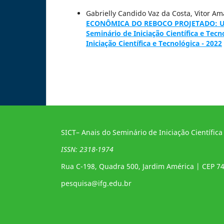
Gabrielly Candido Vaz da Costa, Vitor Am
ECONÔMICA DO REBOCO PROJETADO: 
Seminário de Iniciação Científica e Tecn
Iniciação Científica e Tecnológica - 2022
SICT– Anais do Seminário de Iniciação Científica
ISSN: 2318-1974
Rua C-198, Quadra 500, Jardim América | CEP 7
pesquisa@ifg.edu.br