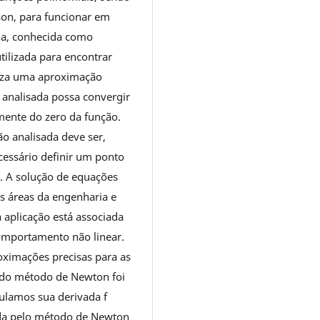
on, para funcionar em
ada, conhecida como
lizada para encontrar
liza uma aproximação
 analisada possa convergir
ente do zero da função.
ão analisada deve ser,
cessário definir um ponto
do. A solução de equações
as áreas da engenharia e
 aplicação está associada
comportamento não linear.
oximações precisas para as
o do método de Newton foi
culamos sua derivada f
ada pelo método de Newton