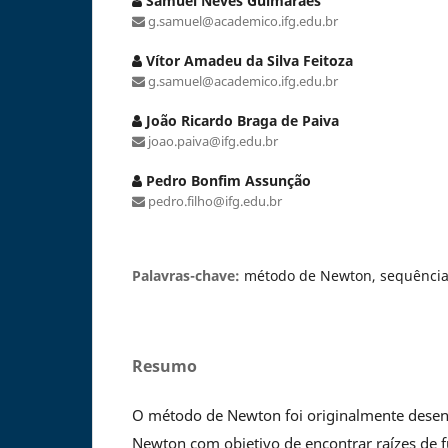
Samuel Neves Guimarães
g.samuel@academico.ifg.edu.br
Vítor Amadeu da Silva Feitoza
g.samuel@academico.ifg.edu.br
João Ricardo Braga de Paiva
joao.paiva@ifg.edu.br
Pedro Bonfim Assunção
pedro.filho@ifg.edu.br
Palavras-chave:
método de Newton, sequências
Resumo
O método de Newton foi originalmente desenv
Newton com objetivo de encontrar raízes de 