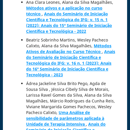
Ana Clara Leones, Alana da Silva Magalhães,
Métodos ativos e a aplicação no curso
técnico
,
Anais do Seminário de Iniciação
Científica e Tecnológica do IFG: v. 15 n. 1
(2022): Anais do 15º Seminário de Iniciação
Científica e Tecnológica - 2022
Beatriz Sobrinho Martins, Wesley Pacheco
Calixto, Alana da Silva Magalhães,
Métodos
Ativos de Avaliação no Curso Técnico
,
Anais
do Seminário de Iniciação Científica e
Tecnológica do IFG: v. 16 n. 1 (2023): Anais
do 16º Seminário de Iniciação Científica e
Tecnológica - 2023
Ádrea Jackeline Silva Brito Pego, Agda de
Sousa Silva , Jéssica Cibely Silva de Morais,
Larissa Ravel Gomes da Silva, Alana da Silva
Magalhães, Márcio Rodrigues da Cunha Reis,
Viviane Margarida Gomes Pachecos, Wesley
Pacheco Calixto,
Uma Análise de
sensibilidade de parâmetros aplicada à
Unidade de Terapia Intensiva
,
Anais do
Seminário de Iniciação Científica e