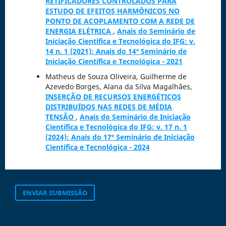
RETIFICADORES CONTROLADOS PARA
ESTUDO DE EFEITOS HARMÔNICOS NO
PONTO DE ACOPLAMENTO COM A REDE DE
ENERGIA ELÉTRICA
,
Anais do Seminário de
Iniciação Científica e Tecnológica do IFG: v.
14 n. 1 (2021): Anais do 14º Seminário de
Iniciação Científica e Tecnológica - 2021
Matheus de Souza Oliveira, Guilherme de
Azevedo Borges, Alana da Silva Magalhães,
INSERÇÃO DE RECURSOS ENERGÉTICOS
DISTRIBUÍDOS NAS REDES DE MÉDIA
TENSÃO
,
Anais do Seminário de Iniciação
Científica e Tecnológica do IFG: v. 17 n. 1
(2024): Anais do 17º Seminário de Iniciação
Científica e Tecnológica - 2024
ENVIAR SUBMISSÃO