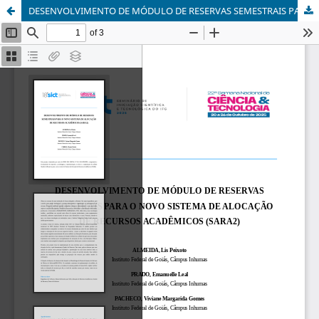
DESENVOLVIMENTO DE MÓDULO DE RESERVAS SEMESTRAIS PARA O NOVO SISTEMA DE ALOCAÇÃO DE RECURSOS ACADÊMICOS (SARA2)