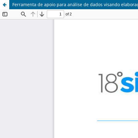
Ferramenta de apoio para análise de dados visando elaboraç