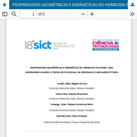
PROPRIEDADES GEOMÉTRICAS E ENERGÉTICAS DO HERBICIDA PICLORAM: UMA ABORDAGEM USANDO A TEORIA DO FUNCIONAL DA DENSIDADE E LINGUAGEM PYTHON