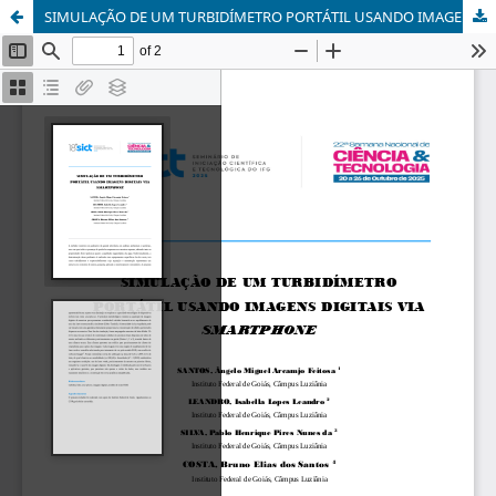
SIMULAÇÃO DE UM TURBIDÍMETRO PORTÁTIL USANDO IMAGENS DIGITAIS VIA SMARTPHONE