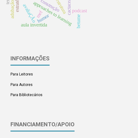
adubação orgânica
cactaceae
construção
approaches to learning
avaliaÇÃo
podcast
mef
humor
betume
aula invertida
INFORMAÇÕES
Para Leitores
Para Autores
Para Bibliotecários
FINANCIAMENTO/APOIO