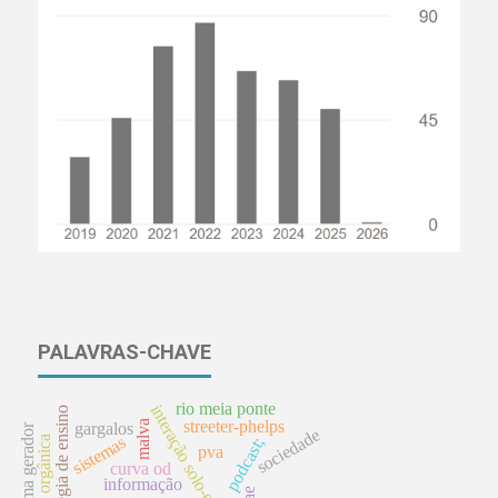
PALAVRAS-CHAVE
rio meia ponte
interação solo-estrutura
estratégia de ensino
streeter-phelps
malva
gargalos
tema gerador
sociedade
sistemas
podcast;
pva
curva od
informação