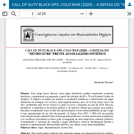
CALL OF DUTY BLACK OPS: COLD WAR (2020) – A DEFESA DO “MUNDO LIVRE” FRENTE AO SOCIALISMO SOVIÉTICO