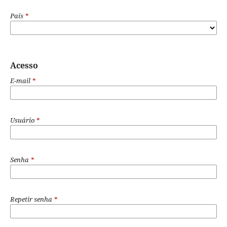
País
*
Acesso
E-mail
*
Usuário
*
Senha
*
Repetir senha
*