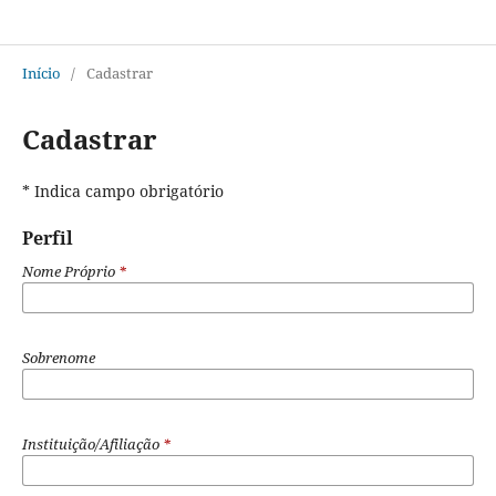
Revista Espaço Critico
Início
/
Cadastrar
Cadastrar
* Indica campo obrigatório
Perfil
Nome Próprio
*
Sobrenome
Instituição/Afiliação
*