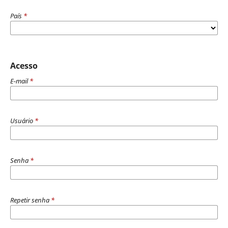
País
*
Acesso
E-mail
*
Usuário
*
Senha
*
Repetir senha
*