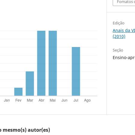
Fomatos d
Edição
Anais da V
(2010)
Seção
Ensino-ap
lo mesmo(s) autor(es)