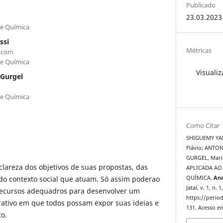
Publicado
23.03.2023
de Química
ssi
Métricas
.com
de Química
Visualiz
Gurgel
de Química
Como Citar
SHIGUEMY YAM
Flávio; ANTO
GURGEL, Mari
clareza dos objetivos de suas propostas, das
APLICADA AO
do contexto social que atuam. Só assim poderao
QUÍMICA.
Ana
Jataí, v. 1, n.
recursos adequadros para desenvolver um
https://period
rativo em que todos possam expor suas ideias e
131. Acesso em
o.