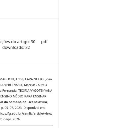
ações do artigo: 30
pdf
downloads: 32
AGUCHI, Edna; LARA NETTO, João
NIA VERGINASSI, Marcia; CARMO
a Fernanda. TEORIA VYGOTSKYANA
 ENSINO MÈDIO PARA ENSINAR
is da Semana de Licenciatura
,
 1, p. 95–97, 2023. Disponível em:
icos.ifg.edu.br/semlic/article/view/
: 7 ago. 2026.