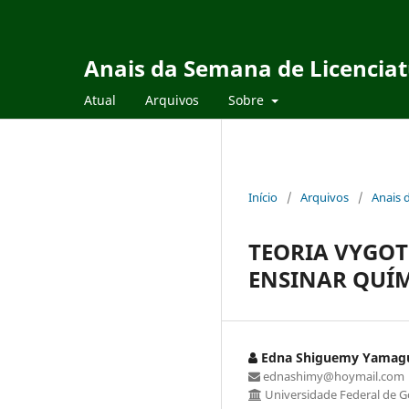
Anais da Semana de Licencia
Atual
Arquivos
Sobre
Início
/
Arquivos
/
Anais 
TEORIA VYGOT
ENSINAR QUÍ
Edna Shiguemy Yamag
ednashimy@hoymail.com
Universidade Federal de G