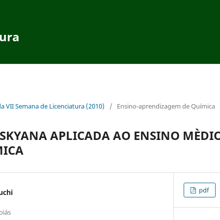
tura
da VII Semana de Licenciatura (2010)
/
Ensino-aprendizagem de Química
SKYANA APLICADA AO ENSINO MÈDI
MICA
pdf
uchi
oiás