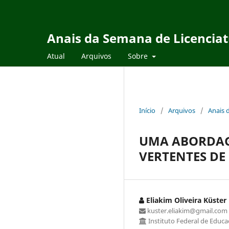
Anais da Semana de Licencia
Atual
Arquivos
Sobre
Início
/
Arquivos
/
Anais 
UMA ABORDAG
VERTENTES D
Eliakim Oliveira Küster
kuster.eliakim@gmail.com
Instituto Federal de Educa