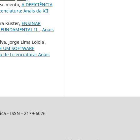
Nascimento,
A DEFICIÊNCIA
enciatura: Anais da XII
ira Küster,
ENSINAR
 FUNDAMENTAL II.
,
Anais
a, Jorge Lima Loiola ,
DE UM SOFTWARE
 de Licenciatura: Anais
ca - ISSN - 2179-6076