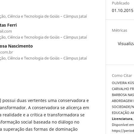
Publicado
01.10.2015
ção, Ciência e Tecnologia de Goiás – Câmpus Jataí
as Ferri
Métricas
il.com
ção, Ciência e Tecnologia de Goiás – Câmpus Jataí
Visualiz
bosa Nascimento
.com.br
ção, Ciência e Tecnologia de Goiás – Câmpus Jataí
Como Citar
OLIVEIRA KÜST
CARVALHO FRE
BARBOSA NAS
) possui duas vertentes uma conservadora e
ABORDAGEM 
transformador. A conservadora se alicerça em
SOCIEDADE/N
EDUCAÇÃO A
realidade e a crítica e transformadora se
Licenciatura
,
nsformação social baseada no diálogo no
Disponível em
 na superação das formas de dominação
https://period