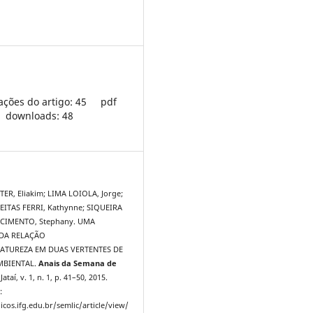
ações do artigo: 45
pdf
downloads: 48
ER, Eliakim; LIMA LOIOLA, Jorge;
ITAS FERRI, Kathynne; SIQUEIRA
CIMENTO, Stephany. UMA
DA RELAÇÃO
ATUREZA EM DUAS VERTENTES DE
MBIENTAL.
Anais da Semana de
 Jataí, v. 1, n. 1, p. 41–50, 2015.
:
icos.ifg.edu.br/semlic/article/view/