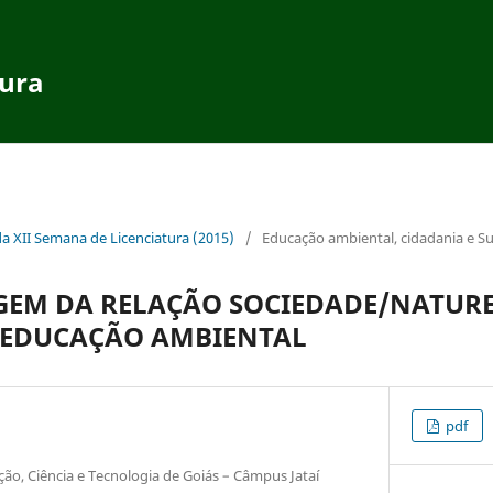
tura
da XII Semana de Licenciatura (2015)
/
Educação ambiental, cidadania e Su
EM DA RELAÇÃO SOCIEDADE/NATURE
E EDUCAÇÃO AMBIENTAL
pdf
ção, Ciência e Tecnologia de Goiás – Câmpus Jataí