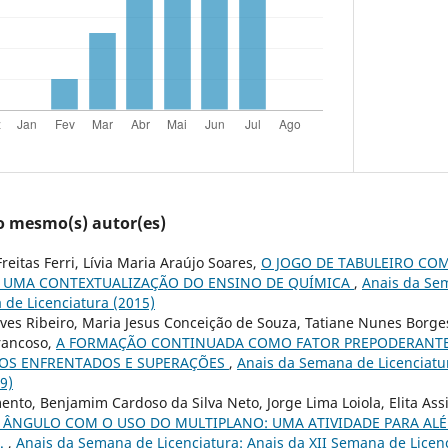
lo mesmo(s) autor(es)
eitas Ferri, Lívia Maria Araújo Soares,
O JOGO DE TABULEIRO CO
 UMA CONTEXTUALIZAÇÃO DO ENSINO DE QUÍMICA
,
Anais da Sem
 de Licenciatura (2015)
ves Ribeiro, Maria Jesus Conceição de Souza, Tatiane Nunes Borges
rancoso,
A FORMAÇÃO CONTINUADA COMO FATOR PREPODERANTE
IOS ENFRENTADOS E SUPERAÇÕES
,
Anais da Semana de Licenciatu
9)
nto, Benjamim Cardoso da Silva Neto, Jorge Lima Loiola, Elita Ass
 ÂNGULO COM O USO DO MULTIPLANO: UMA ATIVIDADE PARA A
.
,
Anais da Semana de Licenciatura: Anais da XII Semana de Licenc