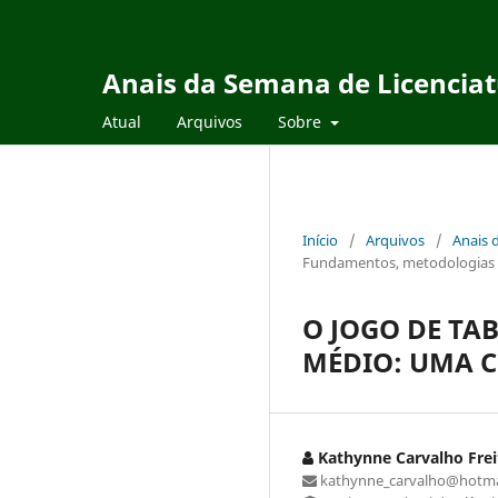
Anais da Semana de Licencia
Atual
Arquivos
Sobre
Início
/
Arquivos
/
Anais 
Fundamentos, metodologias e
O JOGO DE TA
MÉDIO: UMA 
Kathynne Carvalho Freit
kathynne_carvalho@hotma