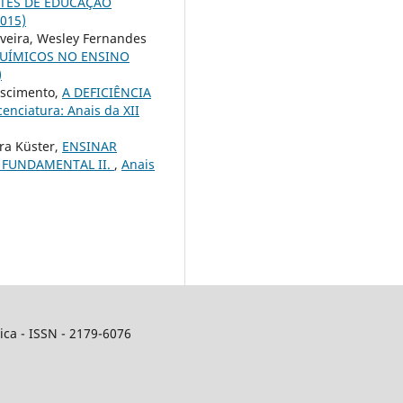
TES DE EDUCAÇÃO
2015)
liveira, Wesley Fernandes
QUÍMICOS NO ENSINO
)
Nascimento,
A DEFICIÊNCIA
enciatura: Anais da XII
ira Küster,
ENSINAR
 FUNDAMENTAL II.
,
Anais
ca - ISSN - 2179-6076