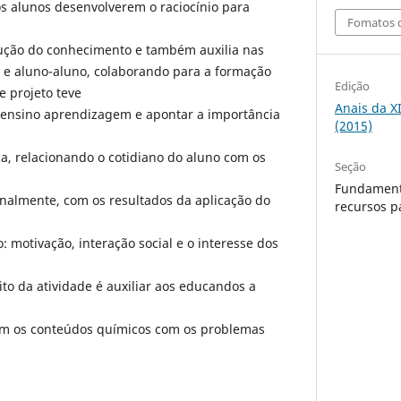
os alunos desenvolverem o raciocínio para
Fomatos d
ução do conhecimento e também auxilia nas
r e aluno-aluno, colaborando para a formação
Edição
e projeto teve
Anais da X
o ensino aprendizagem e apontar a importância
(2015)
a, relacionando o cotidiano do aluno com os
Seção
Fundament
inalmente, com os resultados da aplicação do
recursos p
 motivação, interação social e o interesse dos
ito da atividade é auxiliar aos educandos a
em os conteúdos químicos com os problemas