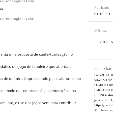
a e Tecnologia de Goiás
Publicado
es
.br
01.10.2015
a e Tecnologia de Goiás
Métricas
Visualiz
senta uma proposta de contextualização no
idático um jogo de tabuleiro que aborda o
Como Citar
CARVALHO FRE
na de química é apresentado pelos alunos como
SOARES, Lívi
COMO RECURS
este modo na compreensão, na interação e na
UMA CONTEXT
QUÍMICA.
Ana
Jataí, v. 1, n.
Com isso, o uso dos jogos vem para contribuir
https://period
501. Acesso em