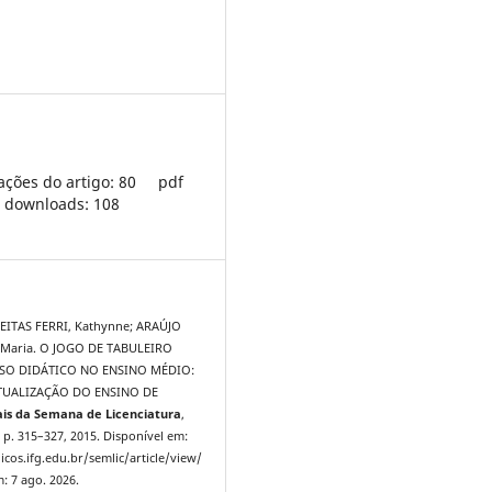
ações do artigo: 80
pdf
downloads: 108
ITAS FERRI, Kathynne; ARAÚJO
a Maria. O JOGO DE TABULEIRO
O DIDÁTICO NO ENSINO MÉDIO:
UALIZAÇÃO DO ENSINO DE
is da Semana de Licenciatura
,
 1, p. 315–327, 2015. Disponível em:
icos.ifg.edu.br/semlic/article/view/
: 7 ago. 2026.