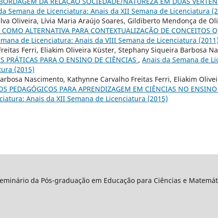
BORDAGEM DA RELAÇÃO SOCIEDADE/NATUREZA EM DUAS VERTEN
da Semana de Licenciatura: Anais da XII Semana de Licenciatura (
lva Oliveira, Lívia Maria Araújo Soares, Gildiberto Mendonça de O
 COMO ALTERNATIVA PARA CONTEXTUALIZAÇÃO DE CONCEITOS 
mana de Licenciatura: Anais da VIII Semana de Licenciatura (2011
reitas Ferri, Eliakim Oliveira Küster, Stephany Siqueira Barbosa 
S PRÁTICAS PARA O ENSINO DE CIÊNCIAS
,
Anais da Semana de Lic
ura (2015)
arbosa Nascimento, Kathynne Carvalho Freitas Ferri, Eliakim Olive
SOS PEDAGÓGICOS PARA APRENDIZAGEM EM CIÊNCIAS NO ENSINO
iatura: Anais da XII Semana de Licenciatura (2015)
Seminário da Pós-graduação em Educação para Ciências e Matemáti