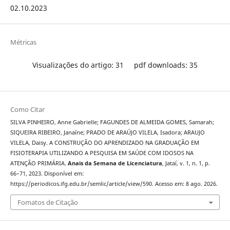
02.10.2023
Métricas
Visualizações do artigo: 31
pdf downloads: 35
Como Citar
SILVA PINHEIRO, Anne Gabrielle; FAGUNDES DE ALMEIDA GOMES, Samarah;
SIQUEIRA RIBEIRO, Janaíne; PRADO DE ARAÚJO VILELA, Isadora; ARAUJO
VILELA, Daisy. A CONSTRUÇÃO DO APRENDIZADO NA GRADUAÇÃO EM
FISIOTERAPIA UTILIZANDO A PESQUISA EM SAÚDE COM IDOSOS NA
ATENÇÃO PRIMÁRIA.
Anais da Semana de Licenciatura
, Jataí, v. 1, n. 1, p.
66–71, 2023. Disponível em:
https://periodicos.ifg.edu.br/semlic/article/view/590. Acesso em: 8 ago. 2026.
Fomatos de Citação