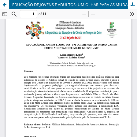
EDUCAÇÃO DE JOVENS E ADULTOS: UM OLHAR PARA AS MUDANÇAS EM CURSO NO ESTADO DE MATO GROSSO - MT