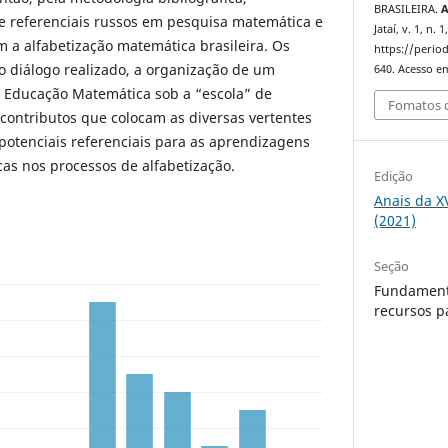
BRASILEIRA.
A
e referenciais russos em pesquisa matemática e
Jataí, v. 1, n.
m a alfabetização matemática brasileira. Os
https://period
o diálogo realizado, a organização de um
640. Acesso em
 Educação Matemática sob a “escola” de
Fomatos d
contributos que colocam as diversas vertentes
potenciais referenciais para as aprendizagens
as nos processos de alfabetização.
Edição
Anais da X
(2021)
Seção
Fundament
recursos p