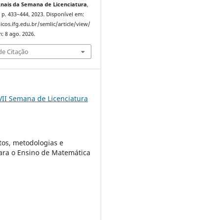
nais da Semana de Licenciatura
,
 1, p. 433–444, 2023. Disponível em:
icos.ifg.edu.br/semlic/article/view/
: 8 ago. 2026.
e Citação
VII Semana de Licenciatura
os, metodologias e
ara o Ensino de Matemática