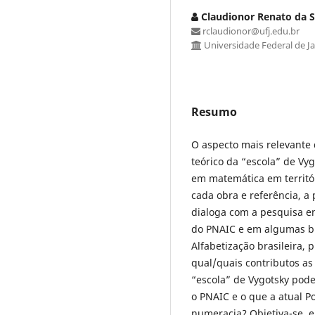
Claudionor Renato da S
rclaudionor@ufj.edu.br
Universidade Federal de Ja
Resumo
O aspecto mais relevante
teórico da “escola” de Vyg
em matemática em territó
cada obra e referência, a
dialoga com a pesquisa e
do PNAIC e em algumas bre
Alfabetização brasileira,
qual/quais contributos a
“escola” de Vygotsky pode
o PNAIC e o que a atual Po
numeracia? Objetiva-se, e