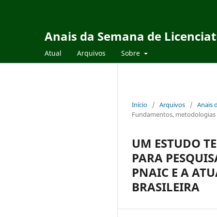
Anais da Semana de Licencia
Atual
Arquivos
Sobre
Início
/
Arquivos
/
Anais 
Fundamentos, metodologias e
UM ESTUDO TE
PARA PESQUIS
PNAIC E A AT
BRASILEIRA