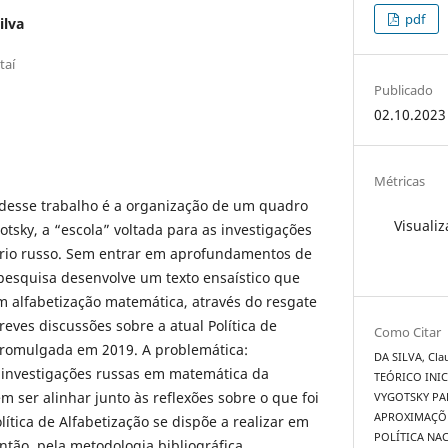
pdf
ilva
taí
Publicado
02.10.2023
Métricas
 desse trabalho é a organização de um quadro
Visualiz
otsky, a “escola” voltada para as investigações
rio russo. Sem entrar em aprofundamentos de
 pesquisa desenvolve um texto ensaístico que
m alfabetização matemática, através do resgate
ves discussões sobre a atual Política de
Como Citar
 promulgada em 2019. A problemática:
DA SILVA, Cl
s investigações russas em matemática da
TEÓRICO INIC
m ser alinhar junto às reflexões sobre o que foi
VYGOTSKY PA
APROXIMAÇÕE
lítica de Alfabetização se dispõe a realizar em
POLÍTICA NA
ntão, pela metodologia bibliográfica,