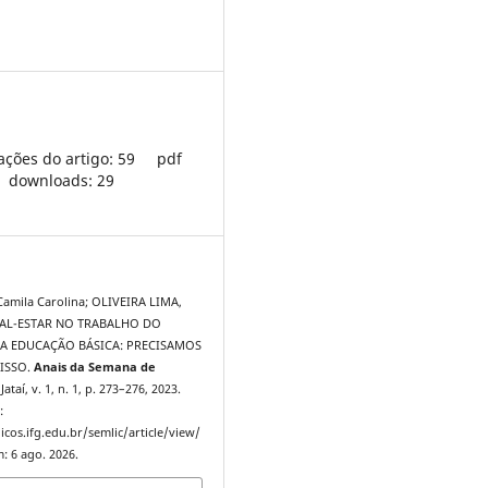
ações do artigo: 59
pdf
downloads: 29
Camila Carolina; OLIVEIRA LIMA,
 MAL-ESTAR NO TRABALHO DO
A EDUCAÇÃO BÁSICA: PRECISAMOS
 ISSO.
Anais da Semana de
 Jataí, v. 1, n. 1, p. 273–276, 2023.
:
icos.ifg.edu.br/semlic/article/view/
: 6 ago. 2026.