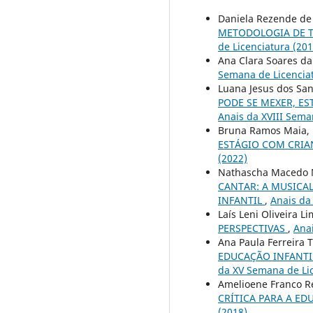
Daniela Rezende de 
METODOLOGIA DE 
de Licenciatura (201
Ana Clara Soares da 
Semana de Licenciat
Luana Jesus dos Sant
PODE SE MEXER, ES
Anais da XVIII Sema
Bruna Ramos Maia, Ká
ESTÁGIO COM CRI
(2022)
Nathascha Macedo Ma
CANTAR: A MUSICA
INFANTIL
,
Anais da
Laís Leni Oliveira L
PERSPECTIVAS
,
Anai
Ana Paula Ferreira T
EDUCAÇÃO INFANTI
da XV Semana de Lic
Amelioene Franco Re
CRÍTICA PARA A E
(2018)