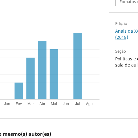
Fomatos d
Edição
Anais da X
(2018)
Seção
Políticas 
sala de au
lo mesmo(s) autor(es)