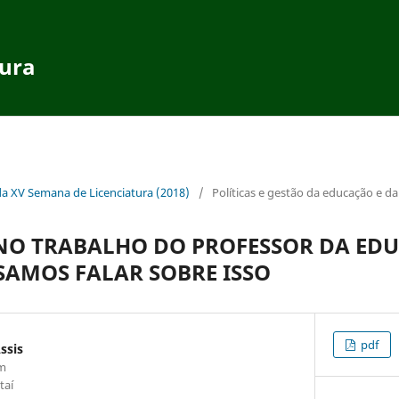
tura
da XV Semana de Licenciatura (2018)
/
Políticas e gestão da educação e da
 NO TRABALHO DO PROFESSOR DA ED
ISAMOS FALAR SOBRE ISSO
pdf
ssis
om
taí