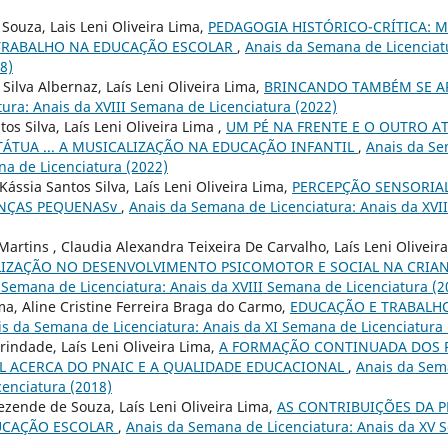
Souza, Lais Leni Oliveira Lima,
PEDAGOGIA HISTÓRICO-CRÍTICA: 
TRABALHO NA EDUCAÇÃO ESCOLAR
,
Anais da Semana de Licenciat
8)
Silva Albernaz, Laís Leni Oliveira Lima,
BRINCANDO TAMBÉM SE 
ura: Anais da XVIII Semana de Licenciatura (2022)
os Silva, Laís Leni Oliveira Lima ,
UM PÉ NA FRENTE E O OUTRO A
TÁTUA ... A MUSICALIZAÇÃO NA EDUCAÇÃO INFANTIL
,
Anais da Se
na de Licenciatura (2022)
ssia Santos Silva, Laís Leni Oliveira Lima,
PERCEPÇÃO SENSORIAL
ANÇAS PEQUENASv
,
Anais da Semana de Licenciatura: Anais da XVI
rtins , Claudia Alexandra Teixeira De Carvalho, Laís Leni Oliveir
LIZAÇÃO NO DESENVOLVIMENTO PSICOMOTOR E SOCIAL NA CRIA
 Semana de Licenciatura: Anais da XVIII Semana de Licenciatura (2
ima, Aline Cristine Ferreira Braga do Carmo,
EDUCAÇÃO E TRABALHO
s da Semana de Licenciatura: Anais da XI Semana de Licenciatura 
rindade, Laís Leni Oliveira Lima,
A FORMAÇÃO CONTINUADA DOS 
L ACERCA DO PNAIC E A QUALIDADE EDUCACIONAL
,
Anais da Sema
enciatura (2018)
zende de Souza, Laís Leni Oliveira Lima,
AS CONTRIBUIÇÕES DA 
DUCAÇÃO ESCOLAR
,
Anais da Semana de Licenciatura: Anais da XV 