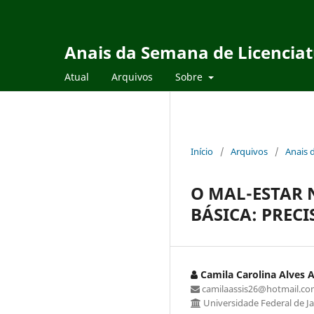
Anais da Semana de Licencia
Atual
Arquivos
Sobre
Início
/
Arquivos
/
Anais 
O MAL-ESTAR
BÁSICA: PREC
Camila Carolina Alves A
camilaassis26@hotmail.c
Universidade Federal de Ja