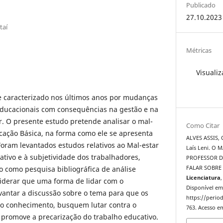
Publicado
27.10.2023
taí
Métricas
Visualiz
e caracterizado nos últimos anos por mudanças
 educacionais com consequências na gestão e na
r. O presente estudo pretende analisar o mal-
Como Citar
cação Básica, na forma como ele se apresenta
ALVES ASSIS, 
 Foram levantados estudos relativos ao Mal-estar
Laís Leni. O
ativo e à subjetividade dos trabalhadores,
PROFESSOR D
o como pesquisa bibliográfica de análise
FALAR SOBRE
Licenciatura
,
siderar que uma forma de lidar com o
Disponível em
vantar a discussão sobre o tema para que os
https://period
do conhecimento, busquem lutar contra o
763. Acesso em
promove a precarização do trabalho educativo.