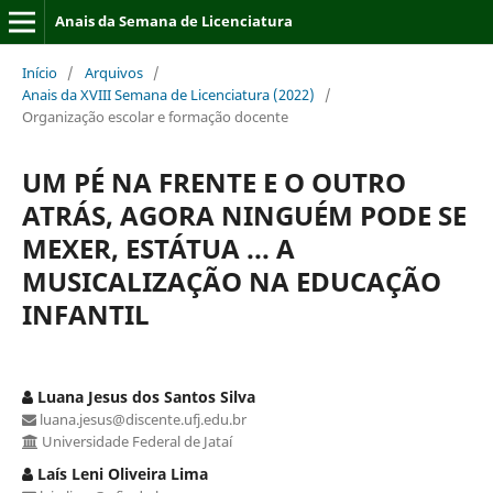
Anais da Semana de Licenciatura
Início
/
Arquivos
/
Anais da XVIII Semana de Licenciatura (2022)
/
Organização escolar e formação docente
UM PÉ NA FRENTE E O OUTRO
ATRÁS, AGORA NINGUÉM PODE SE
MEXER, ESTÁTUA ... A
MUSICALIZAÇÃO NA EDUCAÇÃO
INFANTIL
Luana Jesus dos Santos Silva
luana.jesus@discente.ufj.edu.br
Universidade Federal de Jataí
Laís Leni Oliveira Lima