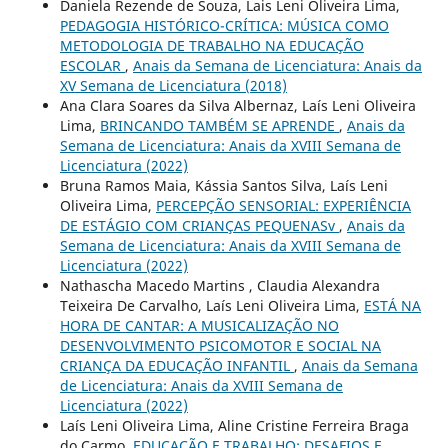
Daniela Rezende de Souza, Lais Leni Oliveira Lima,
PEDAGOGIA HISTÓRICO-CRÍTICA: MÚSICA COMO
METODOLOGIA DE TRABALHO NA EDUCAÇÃO
ESCOLAR
,
Anais da Semana de Licenciatura: Anais da
XV Semana de Licenciatura (2018)
Ana Clara Soares da Silva Albernaz, Laís Leni Oliveira
Lima,
BRINCANDO TAMBÉM SE APRENDE
,
Anais da
Semana de Licenciatura: Anais da XVIII Semana de
Licenciatura (2022)
Bruna Ramos Maia, Kássia Santos Silva, Laís Leni
Oliveira Lima,
PERCEPÇÃO SENSORIAL: EXPERIÊNCIA
DE ESTÁGIO COM CRIANÇAS PEQUENASv
,
Anais da
Semana de Licenciatura: Anais da XVIII Semana de
Licenciatura (2022)
Nathascha Macedo Martins , Claudia Alexandra
Teixeira De Carvalho, Laís Leni Oliveira Lima,
ESTÁ NA
HORA DE CANTAR: A MUSICALIZAÇÃO NO
DESENVOLVIMENTO PSICOMOTOR E SOCIAL NA
CRIANÇA DA EDUCAÇÃO INFANTIL
,
Anais da Semana
de Licenciatura: Anais da XVIII Semana de
Licenciatura (2022)
Laís Leni Oliveira Lima, Aline Cristine Ferreira Braga
do Carmo,
EDUCAÇÃO E TRABALHO: DESAFIOS E