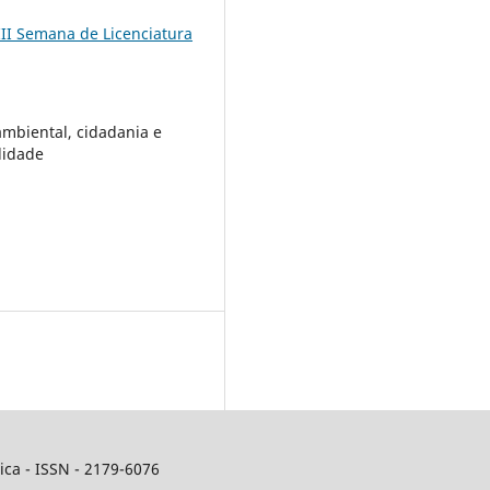
III Semana de Licenciatura
mbiental, cidadania e
lidade
ca - ISSN - 2179-6076