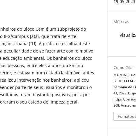
19.05.2023
Métricas
anheiros do Bloco Cem é um subprojeto do
Visualiz
do IFG/Campus Jataí, que trata de Arte
nção Urbana (IU). A prática e escolha deste
 peculiaridade de se fazer arte com o motivo
e educação ambiental. Os banheiros do Bloco
rias pessoas, entre eles alunos do Ensino
Como Citar
erior, e estavam num estado lastimável antes
MARTINI, Luc
 realizou intervenção nos banheiros, aplicou
BLOCO CEM - 
eender parte de seus usuários e monitorou o
Semana de Li
41, 2023. Disp
esultados foram bastante positivos, pois, por
https://period
oraram o seu estado de limpeza geral.
208. Acesso em
Fomatos d