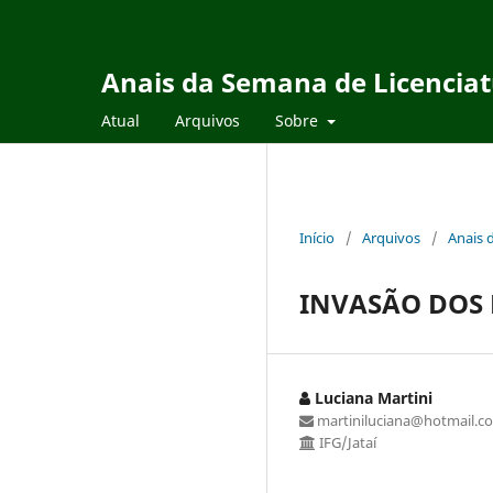
Anais da Semana de Licencia
Atual
Arquivos
Sobre
Início
/
Arquivos
/
Anais 
INVASÃO DOS 
Luciana Martini
martiniluciana@hotmail.c
IFG/Jataí