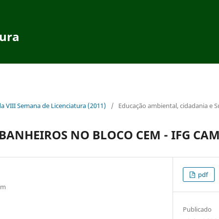
tura
da VIII Semana de Licenciatura (2011)
/
Educação ambiental, cidadania e S
BANHEIROS NO BLOCO CEM - IFG CAM
pdf
om
Publicado