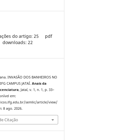
ações do artigo: 25
pdf
downloads: 22
iana. INVASÃO DOS BANHEIROS NO
IFG CAMPUS JATAÍ.
Anais da
cenciatura
, Jataí, v. 1, n. 1, p. 33–
onível em:
icos.ifg.edu.br/semlic/article/view/
: 8 ago. 2026.
e Citação