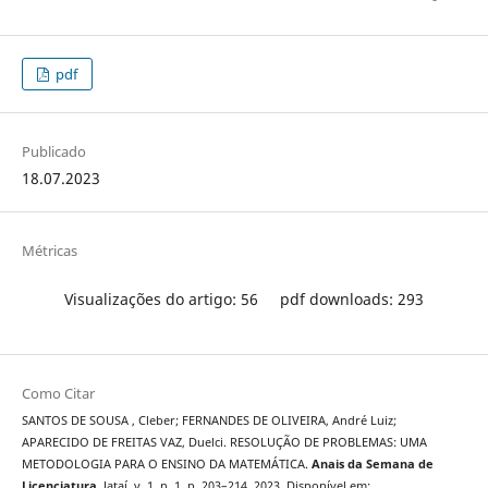
pdf
Publicado
18.07.2023
Métricas
Visualizações do artigo: 56
pdf downloads: 293
Como Citar
SANTOS DE SOUSA , Cleber; FERNANDES DE OLIVEIRA, André Luiz;
APARECIDO DE FREITAS VAZ, Duelci. RESOLUÇÃO DE PROBLEMAS: UMA
METODOLOGIA PARA O ENSINO DA MATEMÁTICA.
Anais da Semana de
Licenciatura
, Jataí, v. 1, n. 1, p. 203–214, 2023. Disponível em: