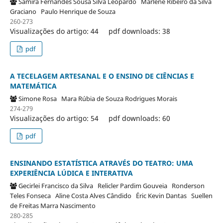
Samira Fernandes Sousa Silva Leopardo
Marlene Ribeiro da Silva
Graciano
Paulo Henrique de Souza
260-273
Visualizações do artigo: 44
pdf downloads: 38
pdf
A TECELAGEM ARTESANAL E O ENSINO DE CIÊNCIAS E
MATEMÁTICA
Simone Rosa
Mara Rúbia de Souza Rodrigues Morais
274-279
Visualizações do artigo: 54
pdf downloads: 60
pdf
ENSINANDO ESTATÍSTICA ATRAVÉS DO TEATRO: UMA
EXPERIÊNCIA LÚDICA E INTERATIVA
Gecirlei Francisco da Silva
Relicler Pardim Gouveia
Ronderson
Teles Fonseca
Aline Costa Alves Cândido
Éric Kevin Dantas
Suellen
de Freitas Marra Nascimento
280-285