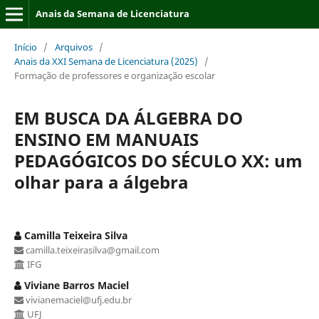
Anais da Semana de Licenciatura
Início
/
Arquivos
/
Anais da XXI Semana de Licenciatura (2025)
/
Formação de professores e organização escolar
EM BUSCA DA ÁLGEBRA DO
ENSINO EM MANUAIS
PEDAGÓGICOS DO SÉCULO XX: um
olhar para a álgebra
Camilla Teixeira Silva
camilla.teixeirasilva@gmail.com
IFG
Viviane Barros Maciel
vivianemaciel@ufj.edu.br
UFJ