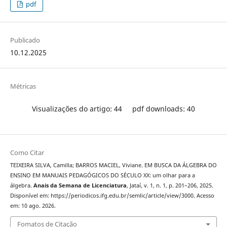
pdf
Publicado
10.12.2025
Métricas
Visualizações do artigo: 44
pdf downloads: 40
Como Citar
TEIXEIRA SILVA, Camilla; BARROS MACIEL, Viviane. EM BUSCA DA ÁLGEBRA DO
ENSINO EM MANUAIS PEDAGÓGICOS DO SÉCULO XX: um olhar para a
álgebra.
Anais da Semana de Licenciatura
, Jataí, v. 1, n. 1, p. 201–206, 2025.
Disponível em: https://periodicos.ifg.edu.br/semlic/article/view/3000. Acesso
em: 10 ago. 2026.
Fomatos de Citação