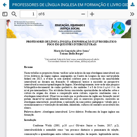
PROFESSORES DE LÍNGUA INGLESA EM FORMAÇÃO E LIVRO DIDÁTICO: FOCO EM QUESTÕES INTERCULTURAIS