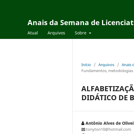
Anais da Semana de Licencia
Atual
Arquivos
Sobre
Início
/
Arquivos
/
Anais 
Fundamentos, metodologias e
ALFABETIZAÇÃ
DIDÁTICO DE 
Antônio Alves de Olive
tonyton10@hotmail.com