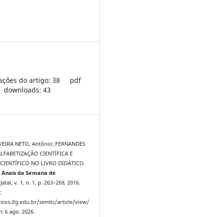
ações do artigo: 38
pdf
downloads: 43
VEIRA NETO, Antônio; FERNANDES
 ALFABETIZAÇÃO CIENTÍFICA E
CIENTÍFICO NO LIVRO DIDÁTICO
.
Anais da Semana de
 Jataí, v. 1, n. 1, p. 263–269, 2016.
:
icos.ifg.edu.br/semlic/article/view/
: 6 ago. 2026.