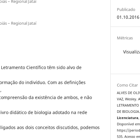
iás – Regional Jataí
Publicado
01.10.2016
iás – Regional Jataí
Métricas
Visualiz
 Letramento Científico têm sido alvo de
formação do indivíduo. Com as definições
Como Citar
,
ALVES DE OLI
 compreensão da existência de ambos, e não
VAZ, Wesley.
LETRAMENTO 
livro didático de biologia adotado na rede
DE BIOLOGIA
Licenciatura
,
Disponível em
ligados aos dois conceitos discutidos, podemos
https://period
535. Acesso em