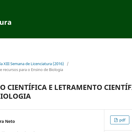
tura
da XIII Semana de Licenciatura (2016)
/
 recursos para o Ensino de Biologia
O CIENTÍFICA E LETRAMENTO CIENTÍF
BIOLOGIA
pdf
ira Neto