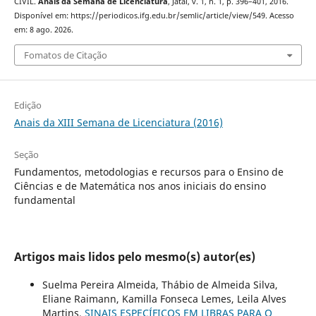
CIVIL.
Anais da Semana de Licenciatura
, Jataí, v. 1, n. 1, p. 396–401, 2016.
Disponível em: https://periodicos.ifg.edu.br/semlic/article/view/549. Acesso
em: 8 ago. 2026.
Fomatos de Citação
Edição
Anais da XIII Semana de Licenciatura (2016)
Seção
Fundamentos, metodologias e recursos para o Ensino de
Ciências e de Matemática nos anos iniciais do ensino
fundamental
Artigos mais lidos pelo mesmo(s) autor(es)
Suelma Pereira Almeida, Thábio de Almeida Silva,
Eliane Raimann, Kamilla Fonseca Lemes, Leila Alves
Martins,
SINAIS ESPECÍFICOS EM LIBRAS PARA O