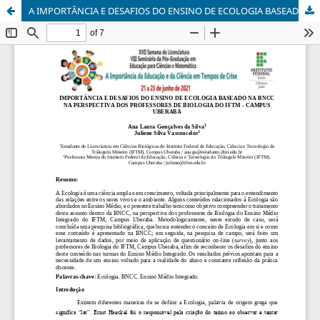
A IMPORTÂNCIA E DESAFIOS DO ENSINO DE ECOLOGIA BASEADO NA BNCC NA PERSPECTIVA DOS PROFESSORES DE BIOLOGIA DO IFTM - CAMPUS UBERABA