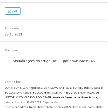
pdf
Publicado
23.10.2023
Métricas
Visualizações do artigo: 181
pdf downloads: 146
Como Citar
DUARTE DA SILVA, Angelita; S. DE F. SILVA, Ana Paula; SOARES TUBIAS, Kássia;
SOUZA SILVA, Raquel. FOLCLORE BRASILEIRO: PESQUISA E ADAPTAÇÃO DE
HISTÓRIAS FOLCLÓRICAS DO BRASIL.
Anais da Semana de Licenciatura
,
Jataí, v. 1, n. 1, p. 96–99, 2023. Disponível em:
https://periodicos.ifg.edu.br/semlic/article/view/674. Acesso em: 7 ago. 2026.