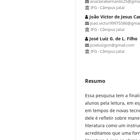
anaclarabernardo25@gmai
IFG - Câmpus Jataí
João Víctor de Jesus Ca
joao.victor99975586@gmai
IFG - Câmpus Jataí
José Luiz G. de L. Filho
joseluizgon@gmail.com
IFG - Câmpus Jataí
Resumo
Essa pesquisa tem a final
alunos pela leitura, em es
em tempos de novas tecnol
dele é refletir sobre mane
literatura como um instru
acreditamos que uma forma