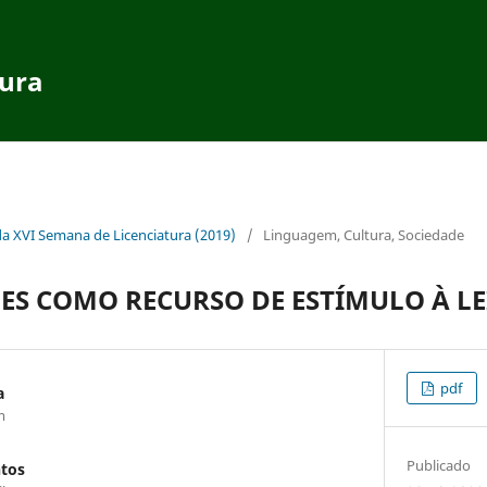
tura
da XVI Semana de Licenciatura (2019)
/
Linguagem, Cultura, Sociedade
MES COMO RECURSO DE ESTÍMULO À L
pdf
a
m
Publicado
ntos