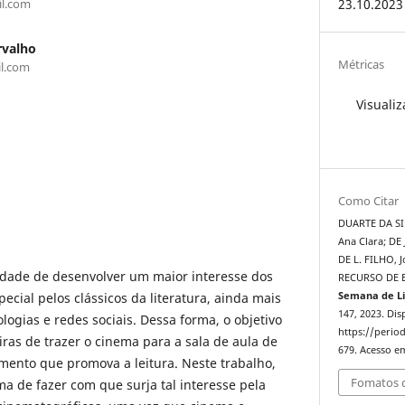
l.com
23.10.2023
rvalho
Métricas
l.com
Visualiz
Como Citar
DUARTE DA SI
Ana Clara; DE
DE L. FILHO, 
idade de desenvolver um maior interesse dos
RECURSO DE 
pecial pelos clássicos da literatura, ainda mais
Semana de Li
147, 2023. Dis
ogias e redes sociais. Dessa forma, o objetivo
https://period
iras de trazer o cinema para a sala de aula de
679. Acesso em
mento que promova a leitura. Neste trabalho,
Fomatos d
 de fazer com que surja tal interesse pela