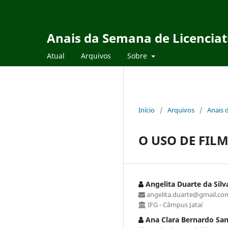
Anais da Semana de Licencia
Atual
Arquivos
Sobre
Início
/
Arquivos
/
Anais 
O USO DE FIL
Angelita Duarte da Silv
angelita.duarte@gmail.co
IFG - Câmpus Jataí
Ana Clara Bernardo Sa