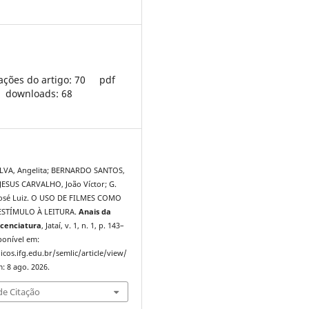
ações do artigo: 70
pdf
downloads: 68
LVA, Angelita; BERNARDO SANTOS,
 JESUS CARVALHO, João Víctor; G.
José Luiz. O USO DE FILMES COMO
ESTÍMULO À LEITURA.
Anais da
cenciatura
, Jataí, v. 1, n. 1, p. 143–
ponível em:
icos.ifg.edu.br/semlic/article/view/
: 8 ago. 2026.
e Citação