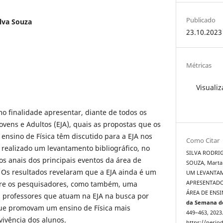
Publicado
lva Souza
23.10.2023
Métricas
Visualiz
o finalidade apresentar, diante de todos os
ovens e Adultos (EJA), quais as propostas que os
ensino de Física têm discutido para a EJA nos
Como Citar
i realizado um levantamento bibliográfico, no
SILVA RODRIG
os anais dos principais eventos da área de
SOUZA, Marta 
l. Os resultados revelaram que a EJA ainda é um
UM LEVANTA
re os pesquisadores, como também, uma
APRESENTADO
ÁREA DE ENSI
s professores que atuam na EJA na busca por
da Semana de
que promovam um ensino de Física mais
449–463, 2023
 vivência dos alunos.
https://period