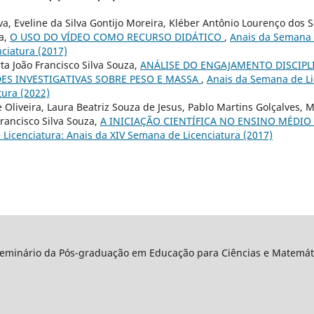
a, Eveline da Silva Gontijo Moreira, Kléber Antônio Lourenço dos 
za,
O USO DO VÍDEO COMO RECURSO DIDÁTICO
,
Anais da Semana d
ciatura (2017)
rta João Francisco Silva Souza,
ANÁLISE DO ENGAJAMENTO DISCIPLI
DES INVESTIGATIVAS SOBRE PESO E MASSA
,
Anais da Semana de Lic
ura (2022)
e Oliveira, Laura Beatriz Souza de Jesus, Pablo Martins Golçalves,
Francisco Silva Souza,
A INICIAÇÃO CIENTÍFICA NO ENSINO MÉDIO 
Licenciatura: Anais da XIV Semana de Licenciatura (2017)
Seminário da Pós-graduação em Educação para Ciências e Matemáti