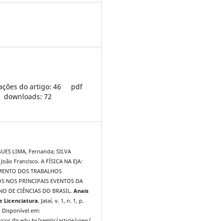
ações do artigo: 46
pdf
downloads: 72
UES LIMA, Fernanda; SILVA
João Francisco. A FÍSICA NA EJA:
MENTO DOS TRABALHOS
S NOS PRINCIPAIS EVENTOS DA
NO DE CIÊNCIAS DO BRASIL.
Anais
 Licenciatura
, Jataí, v. 1, n. 1, p.
. Disponível em:
icos.ifg.edu.br/semlic/article/view/