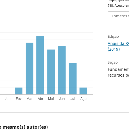
718. Acesso em
Fomatos d
Edição
Anais da X
(2019)
Seção
Fundament
recursos p
lo mesmo(s) autor(es)