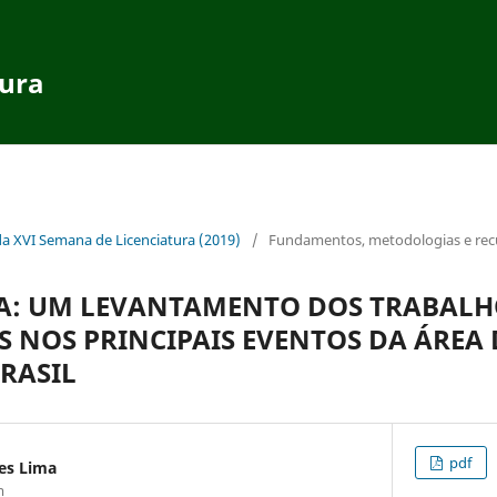
tura
da XVI Semana de Licenciatura (2019)
/
Fundamentos, metodologias e recur
EJA: UM LEVANTAMENTO DOS TRABAL
 NOS PRINCIPAIS EVENTOS DA ÁREA 
BRASIL
pdf
es Lima
m