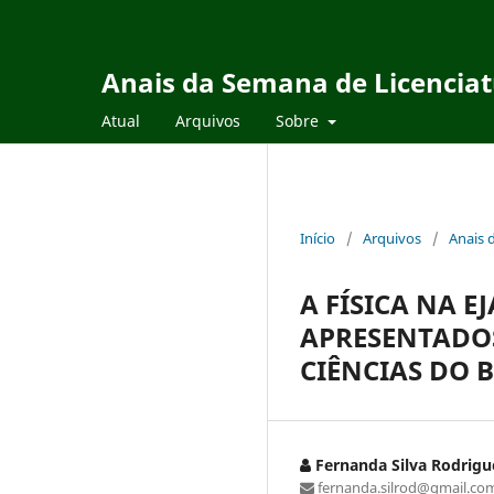
Anais da Semana de Licencia
Atual
Arquivos
Sobre
Início
/
Arquivos
/
Anais 
A FÍSICA NA 
APRESENTADOS
CIÊNCIAS DO 
Fernanda Silva Rodrigu
fernanda.silrod@gmail.co