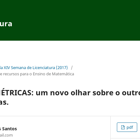
tura
da XIV Semana de Licenciatura (2017)
/
 recursos para o Ensino de Matemática
RICAS: um novo olhar sobre o outro,
as.
pdf
s Santos
il.com