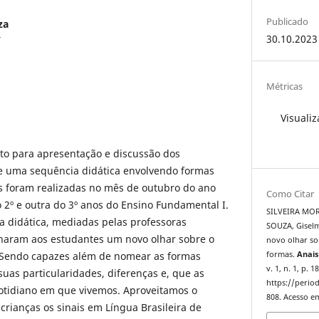
Publicado
za
r
30.10.2023
Métricas
Visualiz
rito para apresentação e discussão dos
de uma sequência didática envolvendo formas
es foram realizadas no mês de outubro do ano
Como Citar
2º e outra do 3º anos do Ensino Fundamental I.
SILVEIRA MOR
a didática, mediadas pelas professoras
SOUZA, Gise
naram aos estudantes um novo olhar sobre o
novo olhar sob
. Sendo capazes além de nomear as formas
formas.
Anais
v. 1, n. 1, p. 
as particularidades, diferenças e, que as
https://period
tidiano em que vivemos. Aproveitamos o
808. Acesso em
rianças os sinais em Língua Brasileira de