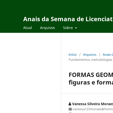
Anais da Semana de Licencia
Atual
Arquivos
Sobre
Início
/
Arquivos
/
Anais 
Fundamentos, metodologias e
FORMAS GEOMÉT
figuras e form
Vanessa Silveira Morae
vanessa123moraes@hotma