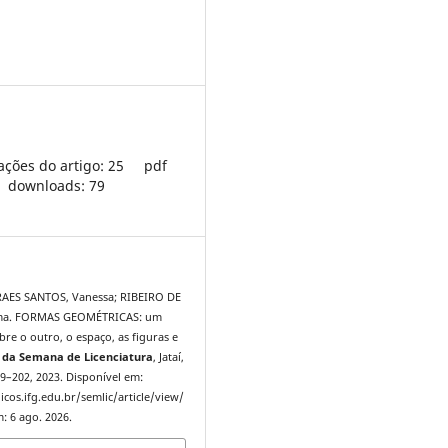
ações do artigo: 25
pdf
downloads: 79
AES SANTOS, Vanessa; RIBEIRO DE
lma. FORMAS GEOMÉTRICAS: um
re o outro, o espaço, as figuras e
 da Semana de Licenciatura
, Jataí,
189–202, 2023. Disponível em:
icos.ifg.edu.br/semlic/article/view/
: 6 ago. 2026.