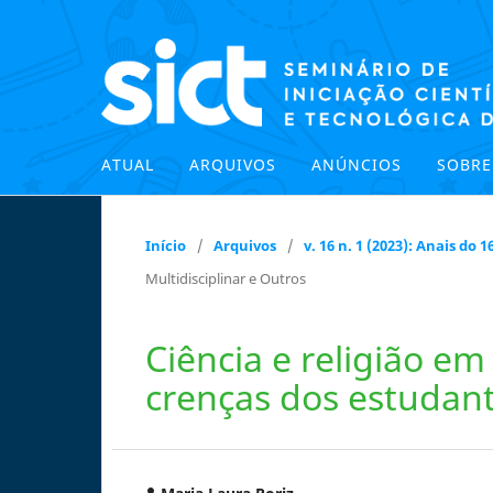
ATUAL
ARQUIVOS
ANÚNCIOS
SOBR
Início
/
Arquivos
/
v. 16 n. 1 (2023): Anais do
Multidisciplinar e Outros
Ciência e religião em
crenças dos estudant