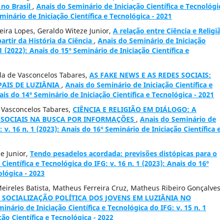
 no Brasil
,
Anais do Seminário de Iniciação Científica e Tecnológi
eminário de Iniciação Científica e Tecnológica - 2021
ieira Lopes, Geraldo Witeze Junior,
A relação entre Ciência e Religi
rtir da História da Ciência
,
Anais do Seminário de Iniciação
 1 (2022): Anais do 15º Seminário de Iniciação Científica e
la de Vasconcelos Tabares,
AS FAKE NEWS E AS REDES SOCIAIS:
PAIS DE LUZIÂNIA
,
Anais do Seminário de Iniciação Científica e
ais do 14º Seminário de Iniciação Científica e Tecnológica - 2021
 Vasconcelos Tabares,
CIÊNCIA E RELIGIÃO EM DIÁLOGO: A
S SOCIAIS NA BUSCA POR INFORMAÇÕES
,
Anais do Seminário de
: v. 16 n. 1 (2023): Anais do 16º Seminário de Iniciação Científica 
ze Junior,
Tendo pesadelos acordada: previsões distópicas para o
Científica e Tecnológica do IFG: v. 16 n. 1 (2023): Anais do 16º
ológica - 2023
eireles Batista, Matheus Ferreira Cruz, Matheus Ribeiro Gonçalves
 SOCIALIZAÇÃO POLÍTICA DOS JOVENS EM LUZIÂNIA NO
inário de Iniciação Científica e Tecnológica do IFG: v. 15 n. 1
ção Científica e Tecnológica - 2022