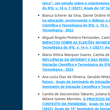
terra”: um estudo sobre o criacionismo
do IFG: v. 14 n. 1 (2021): Anais do 14º S
Bianca Scherer da Silva, Daniel Ordine V
na educação: promovendo o diálogo a pa
Científica e Tecnológica do IFG: v. 15 n.
Tecnológica - 2022
Miguel Ângelo Pinheiro Fernandes, Cami
IMPACTOS SOBRE AS ELEIÇÕES MUNICI
Tecnológica do IFG: v. 14 n. 1 (2021): An
Maria Vitória Marques Soares, Camila de
INFLUÊNCIA DA INTERNET E DAS REDE
Iniciação Científica e Tecnológica do IFG
Tecnológica - 2023
Ana Luiza Dias de Oliveira, Geraldo Wite
futuro
,
Anais do Seminário de Iniciação 
Seminário de Iniciação Científica e Tecn
Camila de Vasconcelos Tabares, Juliana M
Milane Gomes Meireles,
O PROCESSO DE
CONTEXTO DA PANDEMIA
,
Anais do Sem
(2022): Anais do 15º Seminário de Inicia