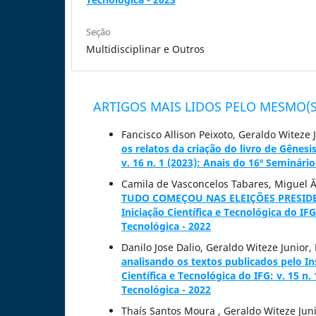
Seção
Multidisciplinar e Outros
ARTIGOS MAIS LIDOS PELO MESMO(S
Fancisco Allison Peixoto, Geraldo Witez
os relatos da criação do livro de Gênesi
v. 16 n. 1 (2023): Anais do 16º Seminário
Camila de Vasconcelos Tabares, Miguel 
TUDO COMEÇOU NAS ELEIÇÕES PRESIDE
Iniciação Científica e Tecnológica do IFG
Tecnológica - 2022
Danilo Jose Dalio, Geraldo Witeze Junior
analisando os textos publicados pelo I
Científica e Tecnológica do IFG: v. 15 n.
Tecnológica - 2022
Thaís Santos Moura , Geraldo Witeze Jun