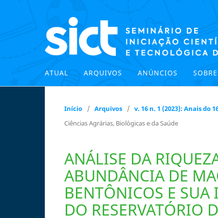
ATUAL
ARQUIVOS
ANÚNCIOS
SOBR
Início
/
Arquivos
/
v. 16 n. 1 (2023): Anais do
Ciências Agrárias, Biológicas e da Saúde
ANÁLISE DA RIQUEZA
ABUNDÂNCIA DE MA
BENTÔNICOS E SUA 
DO RESERVATÓRIO 