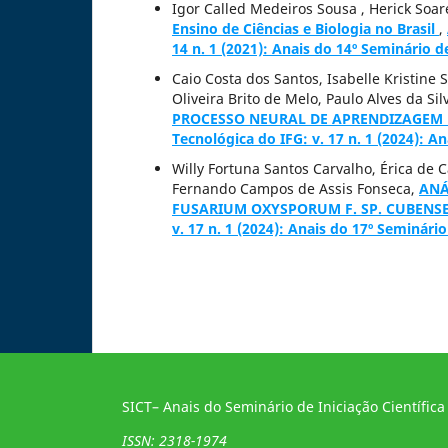
Igor Called Medeiros Sousa , Herick Soa
Ensino de Ciências e Biologia no Brasil
,
14 n. 1 (2021): Anais do 14º Seminário de
Caio Costa dos Santos, Isabelle Kristine 
Oliveira Brito de Melo, Paulo Alves da Sil
PROCESSO NEURAL DE APRENDIZAGEM 
Tecnológica do IFG: v. 17 n. 1 (2024): An
Willy Fortuna Santos Carvalho, Érica de C
Fernando Campos de Assis Fonseca,
ANÁ
FUSARIUM OXYSPORUM F. SP. CUBENS
v. 17 n. 1 (2024): Anais do 17º Seminário
SICT– Anais do Seminário de Iniciação Científica
ISSN: 2318-1974