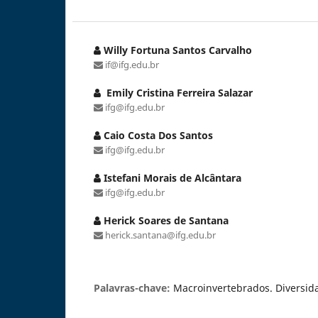
Willy Fortuna Santos Carvalho
if@ifg.edu.br
Emily Cristina Ferreira Salazar
ifg@ifg.edu.br
Caio Costa Dos Santos
ifg@ifg.edu.br
Istefani Morais de Alcântara
ifg@ifg.edu.br
Herick Soares de Santana
herick.santana@ifg.edu.br
Palavras-chave:
Macroinvertebrados. Diversid