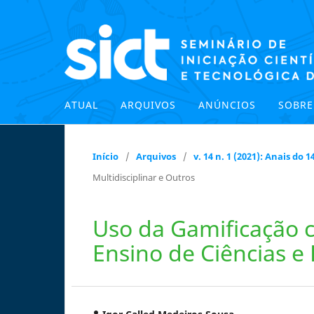
ATUAL
ARQUIVOS
ANÚNCIOS
SOBR
Início
/
Arquivos
/
v. 14 n. 1 (2021): Anais do
Multidisciplinar e Outros
Uso da Gamificação 
Ensino de Ciências e 