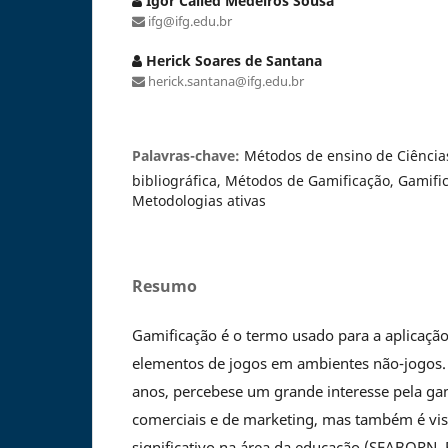
Igor Called Medeiros Sousa
ifg@ifg.edu.br
Herick Soares de Santana
herick.santana@ifg.edu.br
Palavras-chave:
Métodos de ensino de Ciências
bibliográfica, Métodos de Gamificação, Gamifi
Metodologias ativas
Resumo
Gamificação é o termo usado para a aplicaçã
elementos de jogos em ambientes não-jogos
anos, percebese um grande interesse pela ga
comerciais e de marketing, mas também é vi
significativo na área da educação (SEABORN, F