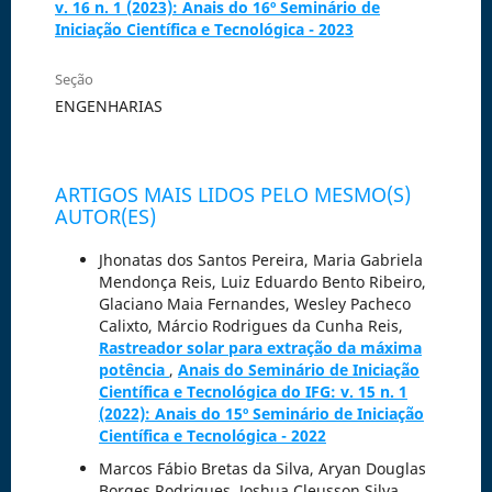
v. 16 n. 1 (2023): Anais do 16º Seminário de
Iniciação Científica e Tecnológica - 2023
Seção
ENGENHARIAS
ARTIGOS MAIS LIDOS PELO MESMO(S)
AUTOR(ES)
Jhonatas dos Santos Pereira, Maria Gabriela
Mendonça Reis, Luiz Eduardo Bento Ribeiro,
Glaciano Maia Fernandes, Wesley Pacheco
Calixto, Márcio Rodrigues da Cunha Reis,
Rastreador solar para extração da máxima
potência
,
Anais do Seminário de Iniciação
Científica e Tecnológica do IFG: v. 15 n. 1
(2022): Anais do 15º Seminário de Iniciação
Científica e Tecnológica - 2022
Marcos Fábio Bretas da Silva, Aryan Douglas
Borges Rodrigues, Joshua Cleusson Silva