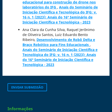
educacional para construção de drone nos
laboratórios do IFG
,
Anais do Seminário de
Iniciação Científica e Tecnológica do IFG: v.
16 n. 1 (2023): Anais do 16º Seminário de
Iniciação Científica e Tecnológica - 2023
Ana Clara da Cunha Silva, Raquel Jerônimo
de Oliveira Santos, Luiz Eduardo Bento
Ribeiro,
Desenvolvimento de Robô Delta e
Braço Robótico para Fins Educacionais
,
Anais do Seminário de Iniciação Científica e
Tecnológica do IFG: v. 16 n. 1 (2023): Anais
do 16º Seminário de Iniciação Científica e
Tecnológica - 2023
ENVIAR SUBMISSÃO
Informações