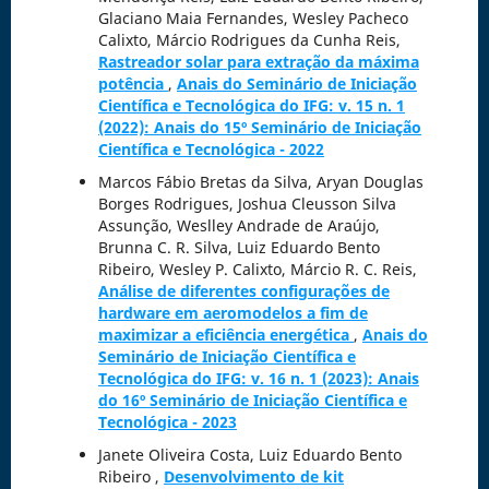
Glaciano Maia Fernandes, Wesley Pacheco
Calixto, Márcio Rodrigues da Cunha Reis,
Rastreador solar para extração da máxima
potência
,
Anais do Seminário de Iniciação
Científica e Tecnológica do IFG: v. 15 n. 1
(2022): Anais do 15º Seminário de Iniciação
Científica e Tecnológica - 2022
Marcos Fábio Bretas da Silva, Aryan Douglas
Borges Rodrigues, Joshua Cleusson Silva
Assunção, Weslley Andrade de Araújo,
Brunna C. R. Silva, Luiz Eduardo Bento
Ribeiro, Wesley P. Calixto, Márcio R. C. Reis,
Análise de diferentes configurações de
hardware em aeromodelos a fim de
maximizar a eficiência energética
,
Anais do
Seminário de Iniciação Científica e
Tecnológica do IFG: v. 16 n. 1 (2023): Anais
do 16º Seminário de Iniciação Científica e
Tecnológica - 2023
Janete Oliveira Costa, Luiz Eduardo Bento
Ribeiro ,
Desenvolvimento de kit