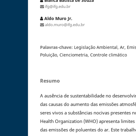
Bianca Batista de Souza
ifg@ifg.edu.br
Aldo Muro Jr.
aldo.muro@ifg.edu.br
Palavras-chave:
Legislação Ambiental, Ar, Emi
Poluição, Cienciometria, Controle climático
Resumo
A ausência de sustentabilidade no desenvol
das causas do aumento das emissões atmosfé
seres vivos a substâncias nocivas presentes n
Health Organization (WHO) apresenta limites e
das emissões de poluentes do ar. Este trabalh