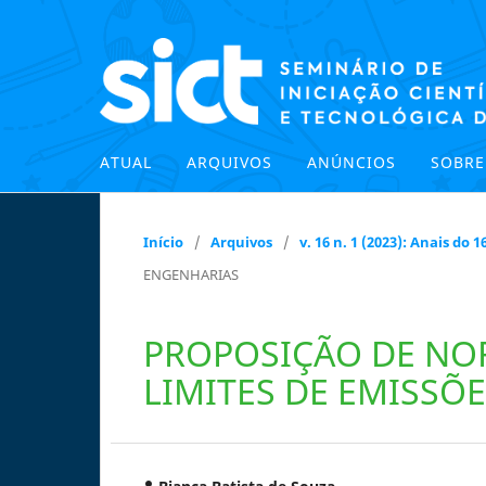
ATUAL
ARQUIVOS
ANÚNCIOS
SOBR
Início
/
Arquivos
/
v. 16 n. 1 (2023): Anais do
ENGENHARIAS
PROPOSIÇÃO DE N
LIMITES DE EMISSÕ