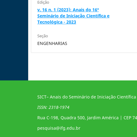
Edição
v. 16 n. 1 (2023): Anais do 16º
Seminário de Iniciação Científica e
Tecnológica - 2023
Seção
ENGENHARIAS
SICT– Anais do Seminário de Iniciação Científica
ISSN: 2318-1974
Rua C-198, Quadra 500, Jardim América | CEP 7
pesquisa@ifg.edu.br