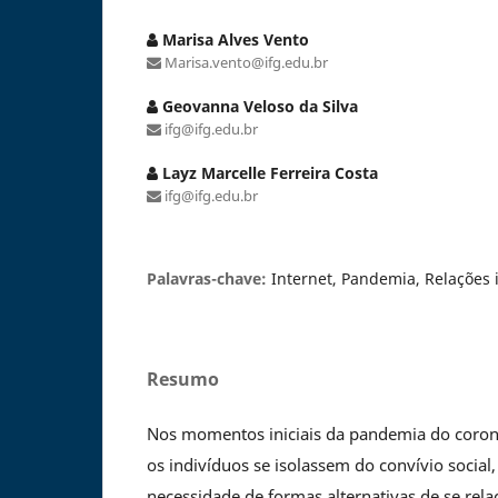
Marisa Alves Vento
Marisa.vento@ifg.edu.br
Geovanna Veloso da Silva
ifg@ifg.edu.br
Layz Marcelle Ferreira Costa
ifg@ifg.edu.br
Palavras-chave:
Internet, Pandemia, Relações 
Resumo
Nos momentos iniciais da pandemia do corona
os indivíduos se isolassem do convívio social,
necessidade de formas alternativas de se rela