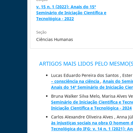
v. 15 n. 1 (2022): Anais do 15º
Seminário de Iniciação Científica e
Tecnológica - 2022
Seção
Ciências Humanas
ARTIGOS MAIS LIDOS PELO MESMO(S
Lucas Eduardo Pereira dos Santos , Este
– consciência na ciência
,
Anais do Seminá
Anais do 14º Seminário de Iniciação Cien
Bruna Walker Silva Melo, Marisa Alves V
Seminário de Iniciação Científica e Tecn
Iniciação Científica e Tecnológica - 2024
Carlos Alexandre Oliveira Alves , Anna Jú
às injustiças sociais na obra O homem 
Tecnológica do IFG: v. 14 n. 1 (2021): An