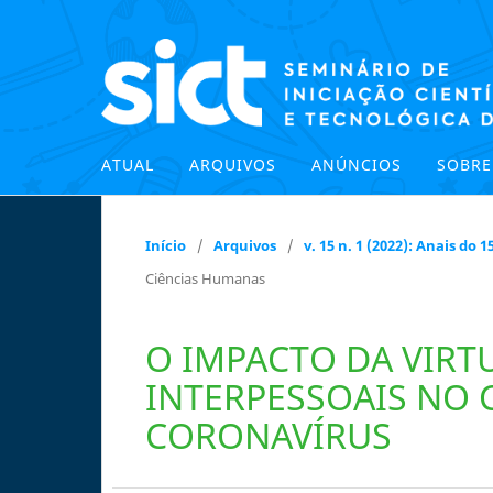
ATUAL
ARQUIVOS
ANÚNCIOS
SOBR
Início
/
Arquivos
/
v. 15 n. 1 (2022): Anais do
Ciências Humanas
O IMPACTO DA VIRT
INTERPESSOAIS NO
CORONAVÍRUS